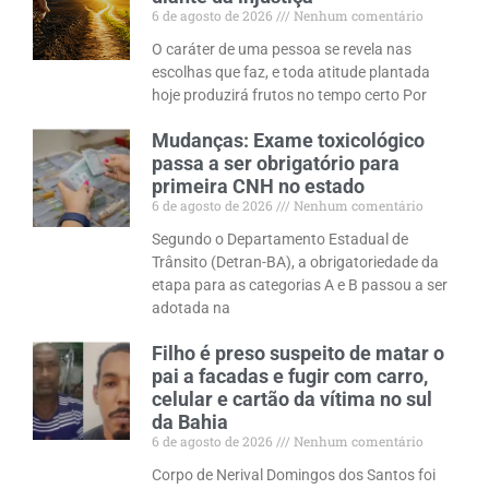
6 de agosto de 2026
Nenhum comentário
O caráter de uma pessoa se revela nas
escolhas que faz, e toda atitude plantada
hoje produzirá frutos no tempo certo Por
Mudanças: Exame toxicológico
passa a ser obrigatório para
primeira CNH no estado
6 de agosto de 2026
Nenhum comentário
Segundo o Departamento Estadual de
Trânsito (Detran-BA), a obrigatoriedade da
etapa para as categorias A e B passou a ser
adotada na
Filho é preso suspeito de matar o
pai a facadas e fugir com carro,
celular e cartão da vítima no sul
da Bahia
6 de agosto de 2026
Nenhum comentário
Corpo de Nerival Domingos dos Santos foi