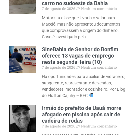
carro no sudoeste da Bahia
7 de agosto de 2026
Nenhum comentário
Motorista disse que levaria o valor para
Maceió, mas não apresentou documentos
que comprovassem a origem do dinheiro.
Caso é investigado pela
SineBahia de Senhor do Bonfim
oferece 13 vagas de emprego
nesta segunda-feira (10)
7 de agosto de 2026
Nenhum comentário
Há oportunidades para auxiliar de vidraceiro,
subgerente, representante de vendas,
vendedores, montador e cozinheiro. Por Blog
do Eloilton Cajuhy – BEC
Irmão do prefeito de Uauá morre
afogado em piscina após cair de
cadeira de rodas
7 de agosto de 2026
Nenhum comentário