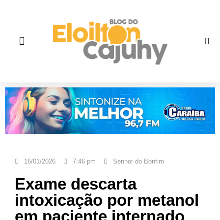
Quem Somos
Gente que faz história
Fale correto
16/01/2026
7:46 pm
Senhor do Bonfim
Exame descarta
intoxicação por metanol
em paciente internado