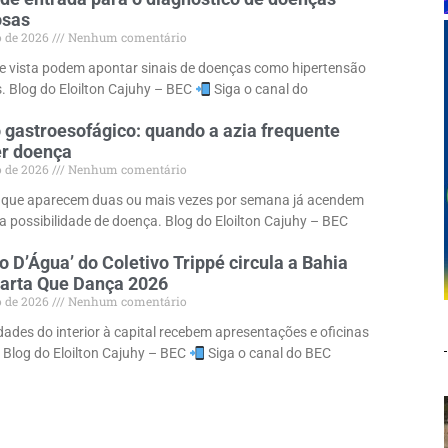
osas
o de 2026
Nenhum comentário
 vista podem apontar sinais de doenças como hipertensão
s. Blog do Eloilton Cajuhy – BEC
Siga o canal do
 gastroesofágico: quando a azia frequente
er doença
o de 2026
Nenhum comentário
 que aparecem duas ou mais vezes por semana já acendem
ra possibilidade de doença. Blog do Eloilton Cajuhy – BEC
o D’Água’ do Coletivo Trippé circula a Bahia
uarta Que Dança 2026
o de 2026
Nenhum comentário
dades do interior à capital recebem apresentações e oficinas
. Blog do Eloilton Cajuhy – BEC
Siga o canal do BEC