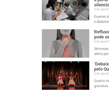
silenci
5 de agost
Exames de
e diabete
Refluxo
pode s
5 de agost
Sintomas
alerta pa
‘Debaix
pelo Q
5 de agost
Quatro ci
gratuitas