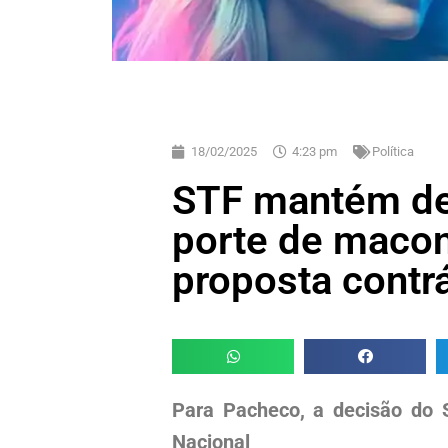
18/02/2025
4:23 pm
Política
STF mantém de
porte de maco
proposta contrá
Para Pacheco, a decisão do 
Nacional