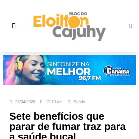
Quem Somos
Gente que faz história
Fale correto
25/04/2026
12:10 am
Saúde
Sete benefícios que
parar de fumar traz para
a saúde bucal