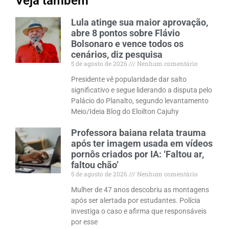
Veja também
Lula atinge sua maior aprovação,
abre 8 pontos sobre Flávio
Bolsonaro e vence todos os
cenários, diz pesquisa
5 de agosto de 2026
Nenhum comentário
Presidente vê popularidade dar salto
significativo e segue liderando a disputa pelo
Palácio do Planalto, segundo levantamento
Meio/Ideia Blog do Eloilton Cajuhy
Professora baiana relata trauma
após ter imagem usada em vídeos
pornôs criados por IA: ‘Faltou ar,
faltou chão’
5 de agosto de 2026
Nenhum comentário
Mulher de 47 anos descobriu as montagens
após ser alertada por estudantes. Polícia
investiga o caso e afirma que responsáveis
por esse