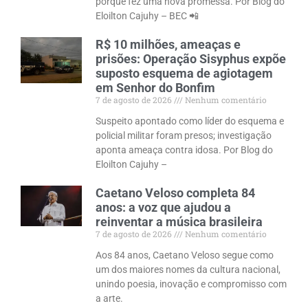
porque fez uma nova promessa. Por Blog do
Eloilton Cajuhy – BEC 📲
R$ 10 milhões, ameaças e
prisões: Operação Sisyphus expõe
suposto esquema de agiotagem
em Senhor do Bonfim
7 de agosto de 2026
Nenhum comentário
Suspeito apontado como líder do esquema e
policial militar foram presos; investigação
aponta ameaça contra idosa. Por Blog do
Eloilton Cajuhy –
Caetano Veloso completa 84
anos: a voz que ajudou a
reinventar a música brasileira
7 de agosto de 2026
Nenhum comentário
Aos 84 anos, Caetano Veloso segue como
um dos maiores nomes da cultura nacional,
unindo poesia, inovação e compromisso com
a arte.