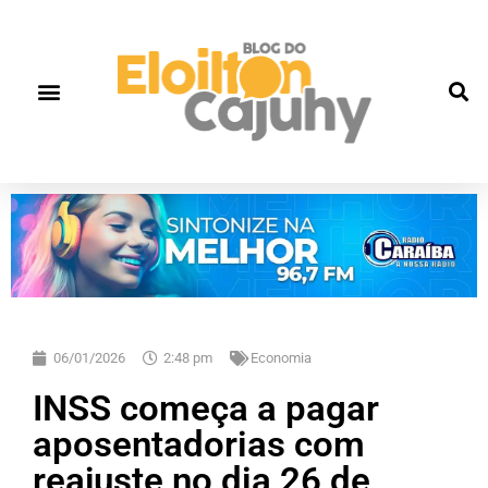
Quem Somos
Gente que faz história
Fale correto
06/01/2026
2:48 pm
Economia
INSS começa a pagar
aposentadorias com
reajuste no dia 26 de