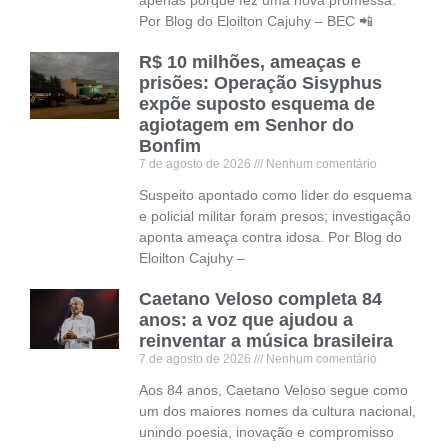
apenas porque fez uma nova promessa.
Por Blog do Eloilton Cajuhy – BEC 📲
R$ 10 milhões, ameaças e
prisões: Operação Sisyphus
expõe suposto esquema de
agiotagem em Senhor do
Bonfim
7 de agosto de 2026
Nenhum comentário
Suspeito apontado como líder do esquema
e policial militar foram presos; investigação
aponta ameaça contra idosa. Por Blog do
Eloilton Cajuhy –
Caetano Veloso completa 84
anos: a voz que ajudou a
reinventar a música brasileira
7 de agosto de 2026
Nenhum comentário
Aos 84 anos, Caetano Veloso segue como
um dos maiores nomes da cultura nacional,
unindo poesia, inovação e compromisso