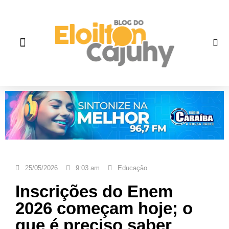
Quem Somos
Gente que faz história
Fale correto
25/05/2026
9:03 am
Educação
Inscrições do Enem
2026 começam hoje; o
que é preciso saber