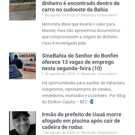
dinheiro é encontrado dentro de
carro no sudoeste da Bahia
7 de agosto de 2026
Nenhum comentário
Motorista disse que levaria o valor para
Maceió, mas não apresentou documentos
que comprovassem a origem do dinheiro.
Caso é investigado pela
SineBahia de Senhor do Bonfim
oferece 13 vagas de emprego
nesta segunda-feira (10)
7 de agosto de 2026
Nenhum comentário
Há oportunidades para auxiliar de vidraceiro,
subgerente, representante de vendas,
vendedores, montador e cozinheiro. Por Blog
do Eloilton Cajuhy – BEC
Irmão do prefeito de Uauá morre
afogado em piscina após cair de
cadeira de rodas
7 de agosto de 2026
Nenhum comentário