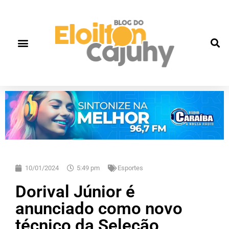
Quem Somos
Gente que faz história
Fale correto
10/01/2024
5:49 pm
Esportes
Dorival Júnior é
anunciado como novo
técnico da Seleção