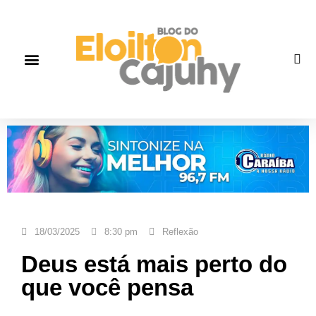
Quem Somos
Gente que faz história
Fale correto
18/03/2025
8:30 pm
Reflexão
Deus está mais perto do
que você pensa