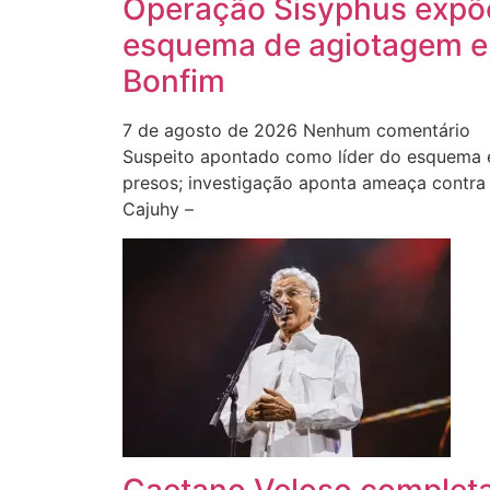
Operação Sisyphus expõ
esquema de agiotagem e
Bonfim
7 de agosto de 2026
Nenhum comentário
Suspeito apontado como líder do esquema e 
presos; investigação aponta ameaça contra i
Cajuhy –
Caetano Veloso completa