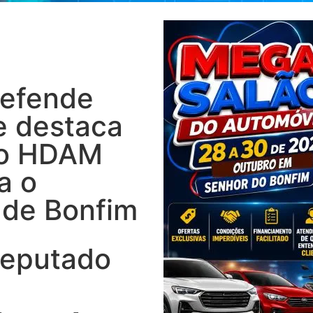
efende
e destaca
do HDAM
a o
 de Bonfim
eputado