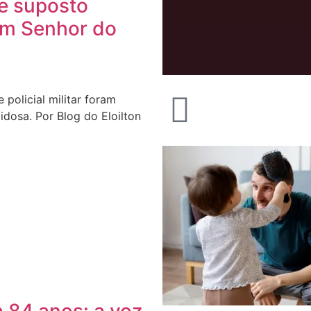
e suposto
m Senhor do
policial militar foram
dosa. Por Blog do Eloilton
 84 anos: a voz