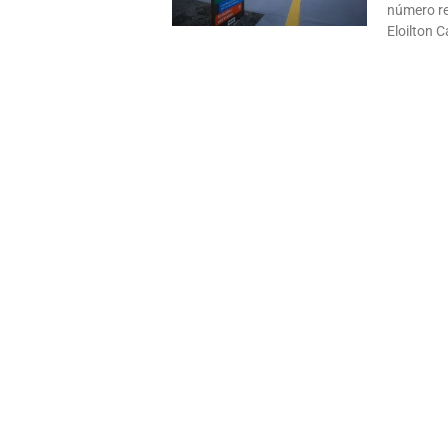
número re
Eloilton 