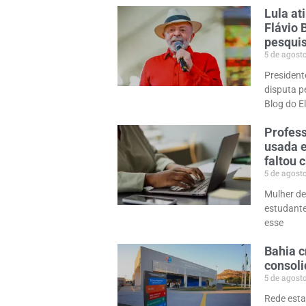
Lula at
Flávio 
pesqui
5 de agost
Presidente
disputa p
Blog do E
Profess
usada e
faltou 
5 de agost
Mulher de
estudante
esse
Bahia c
consoli
5 de agost
Rede esta