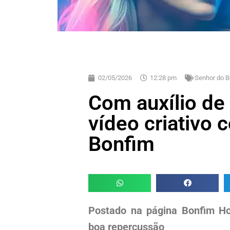
02/05/2026
12:28 pm
Senhor do B
Com auxílio de
vídeo criativo
Bonfim
Postado na página Bonfim Ho
boa repercussão