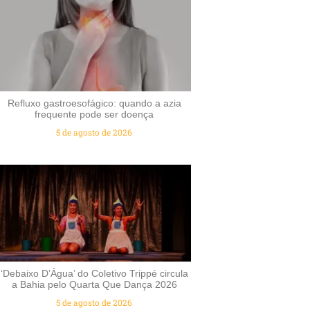
Refluxo gastroesofágico: quando a azia
frequente pode ser doença
5 de agosto de 2026
‘Debaixo D’Água’ do Coletivo Trippé circula
a Bahia pelo Quarta Que Dança 2026
5 de agosto de 2026