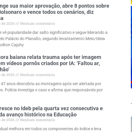
inge sua maior aprovação, abre 8 pontos sobre
Bolsonaro e vence todos os cenários, diz
sa
o de 2026
Nenhum comentário
 vê popularidade dar salto significativo e segue liderando a
elo Palácio do Planalto, segundo levantamento Meio/Ideia
loilton Cajuhy
ora baiana relata trauma após ter imagem
m vídeos pornôs criados por IA: ‘Faltou ar,
chão’
o de 2026
Nenhum comentário
 47 anos descobriu as montagens após ser alertada por
s. Polícia investiga o caso e afirma que responsáveis por
resce no Ideb pela quarta vez consecutiva e
da avanço histórico na Educação
o de 2026
Nenhum comentário
dual melhora em todos os componentes do índice e leva