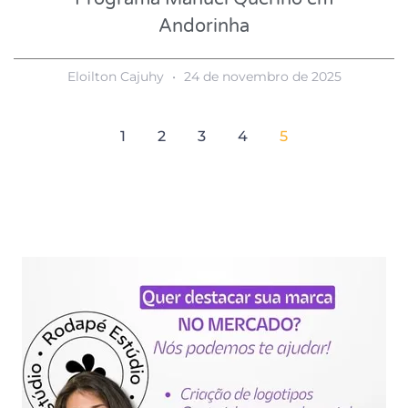
Andorinha
Eloilton Cajuhy
24 de novembro de 2025
1
2
3
4
5