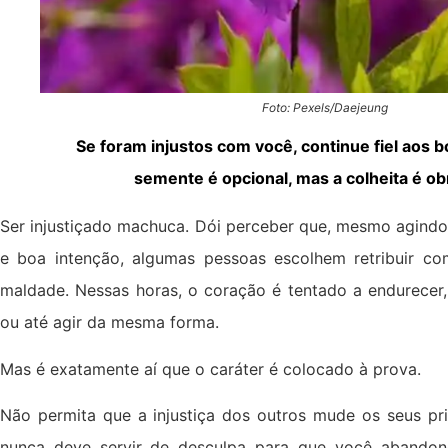
Foto: Pexels/Daejeung
Se foram injustos com você, continue fiel aos b
semente é opcional, mas a colheita é obr
Ser injustiçado machuca. Dói perceber que, mesmo agindo
e boa intenção, algumas pessoas escolhem retribuir com
maldade. Nessas horas, o coração é tentado a endurecer,
ou até agir da mesma forma.
Mas é exatamente aí que o caráter é colocado à prova.
Não permita que a injustiça dos outros mude os seus pri
nunca deve servir de desculpa para que você abandone