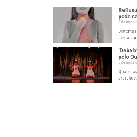
Refluxo
pode s
5 de agost
Sintomas
alerta pa
‘Debaix
pelo Q
5 de agost
Quatro ci
gratuitas