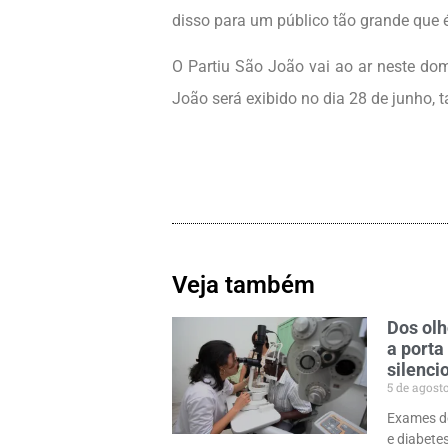
disso para um público tão grande que
O Partiu São João vai ao ar neste dom
João será exibido no dia 28 de junho, 
Veja também
Dos olh
a porta
silenci
5 de agost
Exames de
e diabete