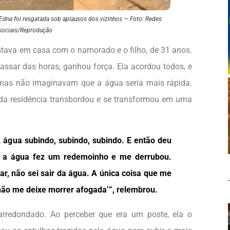
 Edna foi resgatada sob aplausos dos vizinhos — Foto: Redes
sociais/Reprodução
estava em casa com o namorado e o filho, de 31 anos.
ssar das horas, ganhou força. Ela acordou todos, e
 mas não imaginavam que a água seria mais rápida.
da residência transbordou e se transformou em uma
A água subindo, subindo, subindo. E então deu
ue a água fez um redemoinho e me derrubou.
ar, não sei sair da água. A única coisa que me
 não me deixe morrer afogada’”, relembrou.
rredondado. Ao perceber que era um poste, ela o