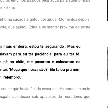
ou os entulhos trazidos pela água para subir o mais
ra d’água.
inho na sacada e gritou por ajuda. Momentos depois,
rda, que ajudou Edna a se manter próxima ao poste
ai mais embora, estou te segurando’. Mas eu
lavam para eu ter paciência, para eu ter fé.
 o pé no chão, me puxaram e colocaram na
ntei: ‘Moço que horas são?’ Ele falou pra mim
”, relembrou.
soube que havia ficado cerca de três horas em meio
resgate aconteceu sob aplausos de moradores que