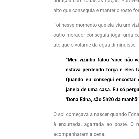
abraçou com todas as forças. Aproveit
alto que conseguia e manter o rosto fo
Foi nesse momento que ela viu um viz
outro morador conseguiu jogar uma co
até que o volume da água diminuísse.
“Meu vizinho falou ‘você não v
estava perdendo força e eles fa
Quando eu consegui encostar
janela de uma casa. Eu só pergu
‘Dona Edna, são 5h20 da manhã’
O sol começava a nascer quando Edna 
à enxurrada, agarrada ao poste. O 
acompanharam a cena.