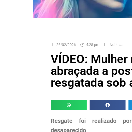
26/02/2026
4:28 pm
Notícias
VÍDEO: Mulher 
abraçada a pos
resgatada sob
Resgate foi realizado po
desaparecido