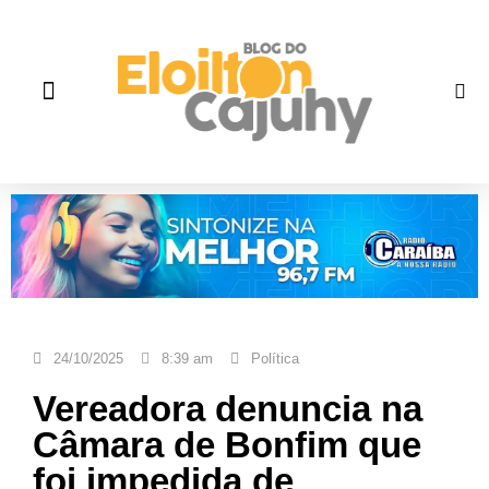
Quem Somos
Gente que faz história
Fale correto
24/10/2025
8:39 am
Política
Vereadora denuncia na
Câmara de Bonfim que
foi impedida de