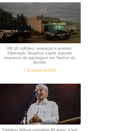
R$ 10 milhões, ameaças e prisões:
Operação Sisyphus expõe suposto
esquema de agiotagem em Senhor do
Bonfim
7 de agosto de 2026
Caetano Veloso completa 84 anos: a voz