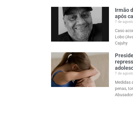
Irmão d
após ca
7 de agost
Caso acon
Lobo (Ava
Cajuhy
Preside
repress
adolesc
7 de agost
Medidas a
penas, to
Abusador