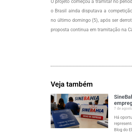
O projeto começou a tramitar no perí
o Brasil ainda disputava a competição
no último domingo (5), após ser derro
proposta continua em tramitação na 
Veja também
SineBah
emprego
7 de agost
Há oportu
represent
Blog do E