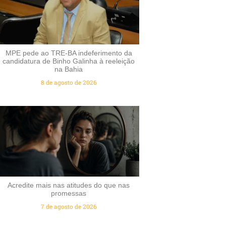
MPE pede ao TRE-BA indeferimento da
candidatura de Binho Galinha à reeleição
na Bahia
8 de agosto de 2026
Acredite mais nas atitudes do que nas
promessas
7 de agosto de 2026