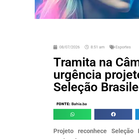
08/07/2026
8:51 am
Esportes
Tramita na Câ
urgência proje
Seleção Brasile
FONTE:
Bahia.ba
Projeto reconhece Seleção 