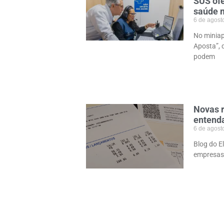
SUS of
saúde 
6 de agost
No miniap
Aposta”, 
podem
Novas r
entend
6 de agost
Blog do E
empresas 