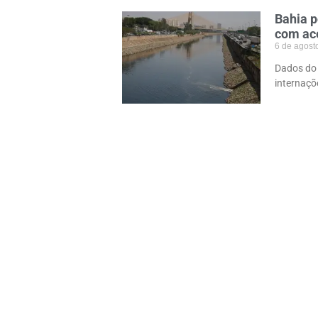
Bahia p
com ac
6 de agost
Dados do 
internaçõ