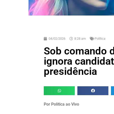
04/02/2026
8:28 am
Política
Sob comando de
ignora candidat
presidência
Por Política ao Vivo