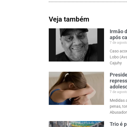
Veja também
Irmão d
após ca
7 de agost
Caso acon
Lobo (Ava
Cajuhy
Preside
repress
adolesc
7 de agost
Medidas a
penas, to
Abusador
Trio é 