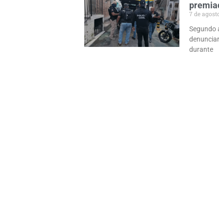
premiad
7 de agost
Segundo a 
denuncia
durante