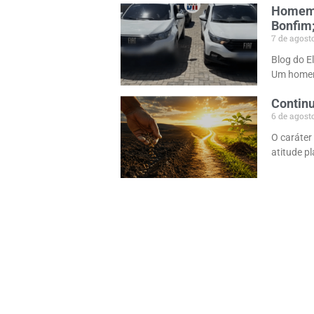
Homem 
Bonfim;
7 de agost
Blog do E
Um homem
Continu
6 de agost
O caráter
atitude p