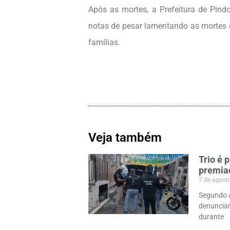
Após as mortes, a Prefeitura de Pind
notas de pesar lamentando as mortes 
famílias.
Veja também
Trio é 
premiad
7 de agost
Segundo a 
denuncia
durante