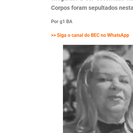
Corpos foram sepultados nesta
Por g1 BA
>> Siga o canal do BEC no WhatsApp