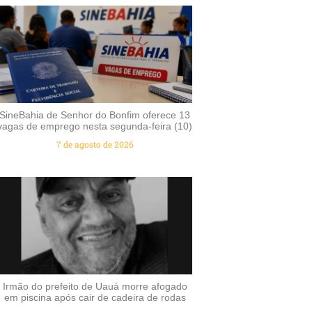
SineBahia de Senhor do Bonfim oferece 13
vagas de emprego nesta segunda-feira (10)
7 de agosto de 2026
Irmão do prefeito de Uauá morre afogado
em piscina após cair de cadeira de rodas