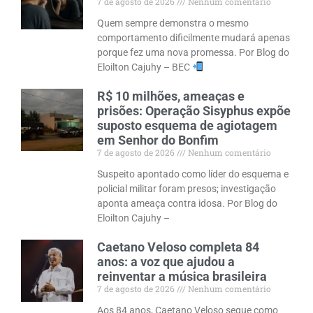
7 de agosto de 2026
Nenhum comentário
Quem sempre demonstra o mesmo
comportamento dificilmente mudará apenas
porque fez uma nova promessa. Por Blog do
Eloilton Cajuhy – BEC
R$ 10 milhões, ameaças e
prisões: Operação Sisyphus expõe
suposto esquema de agiotagem
em Senhor do Bonfim
7 de agosto de 2026
Nenhum comentário
Suspeito apontado como líder do esquema e
policial militar foram presos; investigação
aponta ameaça contra idosa. Por Blog do
Eloilton Cajuhy –
Caetano Veloso completa 84
anos: a voz que ajudou a
reinventar a música brasileira
7 de agosto de 2026
Nenhum comentário
Aos 84 anos, Caetano Veloso segue como