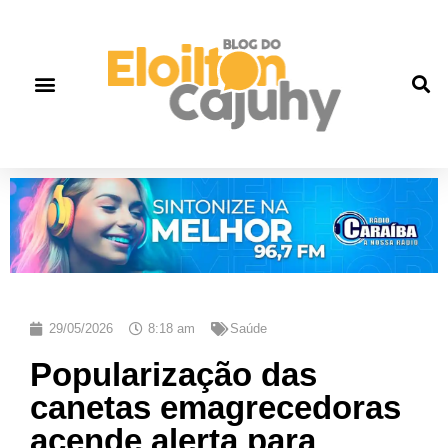
Quem Somos
Gente que faz história
Fale correto
29/05/2026
8:18 am
Saúde
Popularização das
canetas emagrecedoras
acende alerta para