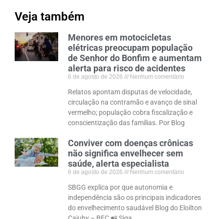
Veja também
Menores em motocicletas
elétricas preocupam população
de Senhor do Bonfim e aumentam
alerta para risco de acidentes
6 de agosto de 2026
Nenhum comentário
Relatos apontam disputas de velocidade,
circulação na contramão e avanço de sinal
vermelho; população cobra fiscalização e
conscientização das famílias. Por Blog
Conviver com doenças crônicas
não significa envelhecer sem
saúde, alerta especialista
6 de agosto de 2026
Nenhum comentário
SBGG explica por que autonomia e
independência são os principais indicadores
do envelhecimento saudável Blog do Eloilton
Cajuhy – BEC 📲 Siga