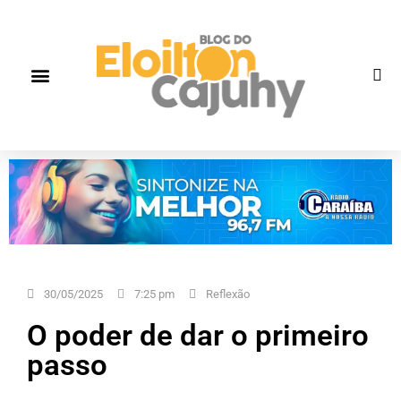
Quem Somos
Gente que faz história
Fale correto
30/05/2025
7:25 pm
Reflexão
O poder de dar o primeiro
passo