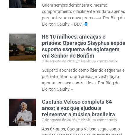
Quem sempre demonstra o mesmo
comportamento dificilmente mudará apenas
porque fez uma nova promessa. Por Blog do
Eloilton Cajuhy – BEC
R$ 10 milhões, ameaças e
prisões: Operação Sisyphus expõe
suposto esquema de agiotagem
em Senhor do Bonfim
7 de agosto de 2026
Nenhum comentário
Suspeito apontado como líder do esquema e
policial militar foram presos; investigação
aponta ameaça contra idosa. Por Blog do
Eloilton Cajuhy –
Caetano Veloso completa 84
anos: a voz que ajudou a
reinventar a música brasileira
7 de agosto de 2026
Nenhum comentário
Aos 84 anos, Caetano Veloso segue como