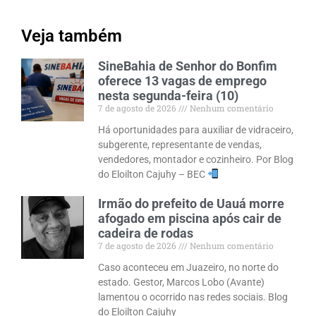
Veja também
SineBahia de Senhor do Bonfim
oferece 13 vagas de emprego
nesta segunda-feira (10)
7 de agosto de 2026
Nenhum comentário
Há oportunidades para auxiliar de vidraceiro,
subgerente, representante de vendas,
vendedores, montador e cozinheiro. Por Blog
do Eloilton Cajuhy – BEC
Irmão do prefeito de Uauá morre
afogado em piscina após cair de
cadeira de rodas
7 de agosto de 2026
Nenhum comentário
Caso aconteceu em Juazeiro, no norte do
estado. Gestor, Marcos Lobo (Avante)
lamentou o ocorrido nas redes sociais. Blog
do Eloilton Cajuhy