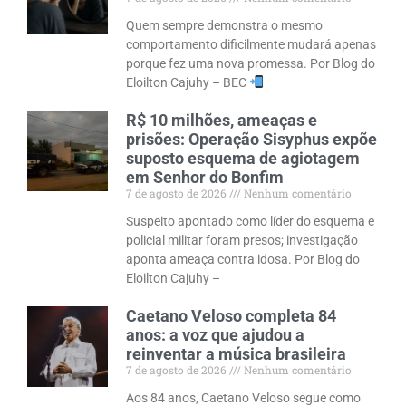
Quem sempre demonstra o mesmo
comportamento dificilmente mudará apenas
porque fez uma nova promessa. Por Blog do
Eloilton Cajuhy – BEC
R$ 10 milhões, ameaças e
prisões: Operação Sisyphus expõe
suposto esquema de agiotagem
em Senhor do Bonfim
7 de agosto de 2026
Nenhum comentário
Suspeito apontado como líder do esquema e
policial militar foram presos; investigação
aponta ameaça contra idosa. Por Blog do
Eloilton Cajuhy –
Caetano Veloso completa 84
anos: a voz que ajudou a
reinventar a música brasileira
7 de agosto de 2026
Nenhum comentário
Aos 84 anos, Caetano Veloso segue como