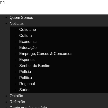
Ir
para
o
Quem Somos
conteúdo
Notícias
Cotidiano
Cultura
Economia
Educação
Emprego, Cursos & Concursos
Esportes
Senhor do Bonfim
Polícia
Política
Regional
Saúde
Opinião
Reflexão
Gente que faz história