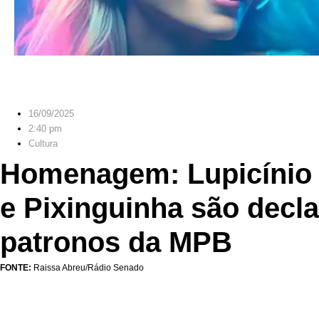
16/09/2025
2:40 pm
Cultura
Homenagem: Lupicínio
e Pixinguinha são decl
patronos da MPB
FONTE:
Raissa Abreu/Rádio Senado