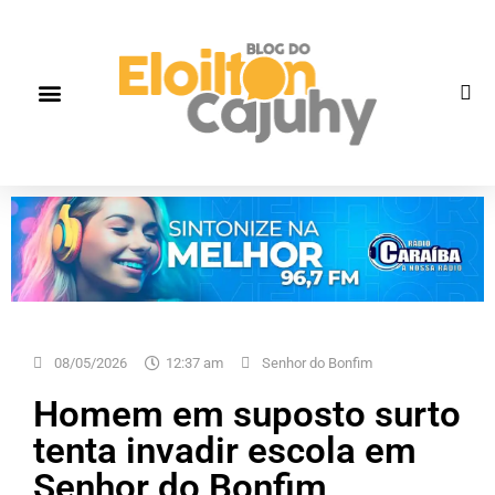
Quem Somos
Gente que faz história
Fale correto
08/05/2026
12:37 am
Senhor do Bonfim
Homem em suposto surto
tenta invadir escola em
Senhor do Bonfim