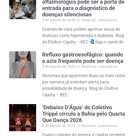
oftalmológico pode ser a porta de
entrada para o diagnóstico de
doenças silenciosas
5 de agosto de 2026
Nenhum comentário
Exames de vista podem apontar sinais de
doenças como hipertensão e diabetes. Blog
do Eloilton Cajuhy – BEC
Siga o canal do
Refluxo gastroesofágico: quando
a azia frequente pode ser doença
5 de agosto de 2026
Nenhum comentário
Sintomas que aparecem duas ou mais vezes
por semana já acendem alerta para
possibilidade de doença. Blog do Eloilton
Cajuhy – BEC
‘Debaixo D’Água’ do Coletivo
Trippé circula a Bahia pelo Quarta
Que Dança 2026
5 de agosto de 2026
Nenhum comentário
Quatro cidades do interior à capital recebem