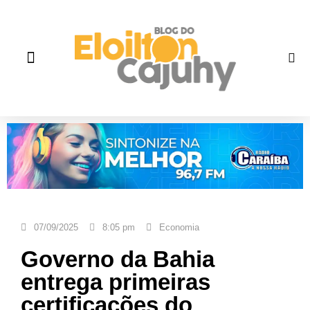
Quem Somos
Gente que faz história
Fale correto
07/09/2025
8:05 pm
Economia
Governo da Bahia
entrega primeiras
certificações do