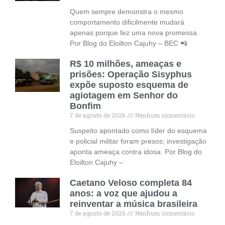
Quem sempre demonstra o mesmo
comportamento dificilmente mudará
apenas porque fez uma nova promessa.
Por Blog do Eloilton Cajuhy – BEC 📲
R$ 10 milhões, ameaças e
prisões: Operação Sisyphus
expõe suposto esquema de
agiotagem em Senhor do
Bonfim
7 de agosto de 2026
Nenhum comentário
Suspeito apontado como líder do esquema
e policial militar foram presos; investigação
aponta ameaça contra idosa. Por Blog do
Eloilton Cajuhy –
Caetano Veloso completa 84
anos: a voz que ajudou a
reinventar a música brasileira
7 de agosto de 2026
Nenhum comentário