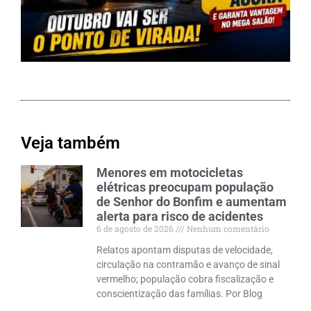
Veja também
Menores em motocicletas
elétricas preocupam população
de Senhor do Bonfim e aumentam
alerta para risco de acidentes
6 de agosto de 2026
Nenhum comentário
Relatos apontam disputas de velocidade,
circulação na contramão e avanço de sinal
vermelho; população cobra fiscalização e
conscientização das famílias. Por Blog