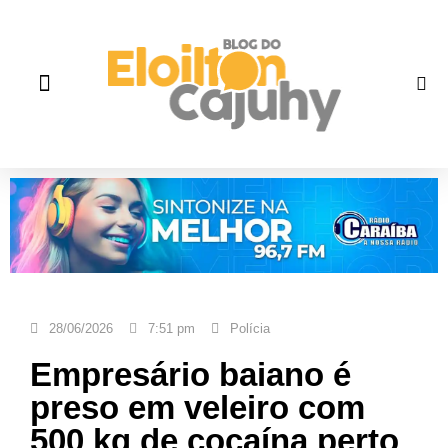
Quem Somos
Gente que faz história
Fale correto
28/06/2026
7:51 pm
Polícia
Empresário baiano é
preso em veleiro com
500 kg de cocaína perto