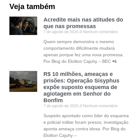
Veja também
Acredite mais nas atitudes do
que nas promessas
7 de agosto de 2026
Nenhum comentário
Quem sempre demonstra o mesmo
comportamento dificilmente mudará
apenas porque fez uma nova promessa.
Por Blog do Eloilton Cajuhy – BEC 📲
R$ 10 milhões, ameaças e
prisões: Operação Sisyphus
expõe suposto esquema de
agiotagem em Senhor do
Bonfim
7 de agosto de 2026
Nenhum comentário
Suspeito apontado como líder do esquema
e policial militar foram presos; investigação
aponta ameaça contra idosa. Por Blog do
Eloilton Cajuhy –