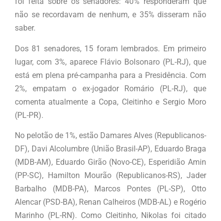
foi feita sobre os senadores: 40% responderam que
não se recordavam de nenhum, e 35% disseram não
saber.
Dos 81 senadores, 15 foram lembrados. Em primeiro
lugar, com 3%, aparece Flávio Bolsonaro (PL-RJ), que
está em plena pré-campanha para a Presidência. Com
2%, empatam o ex-jogador Romário (PL-RJ), que
comenta atualmente a Copa, Cleitinho e Sergio Moro
(PL-PR).
No pelotão de 1%, estão Damares Alves (Republicanos-
DF), Davi Alcolumbre (União Brasil-AP), Eduardo Braga
(MDB-AM), Eduardo Girão (Novo-CE), Esperidião Amin
(PP-SC), Hamilton Mourão (Republicanos-RS), Jader
Barbalho (MDB-PA), Marcos Pontes (PL-SP), Otto
Alencar (PSD-BA), Renan Calheiros (MDB-AL) e Rogério
Marinho (PL-RN). Como Cleitinho, Nikolas foi citado