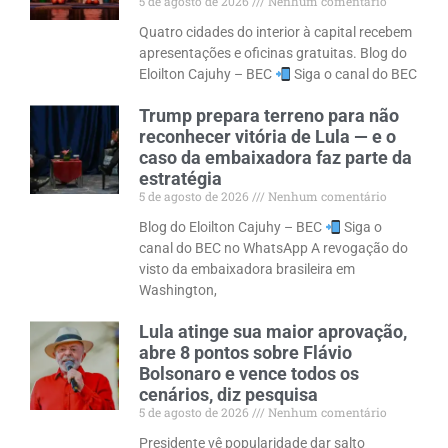
5 de agosto de 2026
Nenhum comentário
Quatro cidades do interior à capital recebem
apresentações e oficinas gratuitas. Blog do
Eloilton Cajuhy – BEC
Siga o canal do BEC
Trump prepara terreno para não
reconhecer vitória de Lula — e o
caso da embaixadora faz parte da
estratégia
5 de agosto de 2026
Nenhum comentário
Blog do Eloilton Cajuhy – BEC
Siga o
canal do BEC no WhatsApp A revogação do
visto da embaixadora brasileira em
Washington,
Lula atinge sua maior aprovação,
abre 8 pontos sobre Flávio
Bolsonaro e vence todos os
cenários, diz pesquisa
5 de agosto de 2026
Nenhum comentário
Presidente vê popularidade dar salto