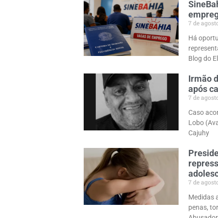
SineBah
emprego
7 de agost
Há oportu
represent
Blog do E
Irmão d
após ca
7 de agost
Caso acon
Lobo (Ava
Cajuhy
Preside
repress
adolesc
7 de agost
Medidas a
penas, to
Abusador