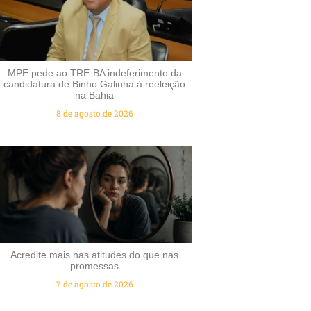
MPE pede ao TRE-BA indeferimento da
candidatura de Binho Galinha à reeleição
na Bahia
8 de agosto de 2026
Acredite mais nas atitudes do que nas
promessas
7 de agosto de 2026