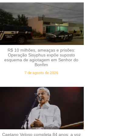
R$ 10 milhões, ameaças e prisões:
Operação Sisyphus expõe suposto
esquema de agiotagem em Senhor do
Bonfim
7 de agosto de 2026
Caetano Veloso completa 84 anos: a voz