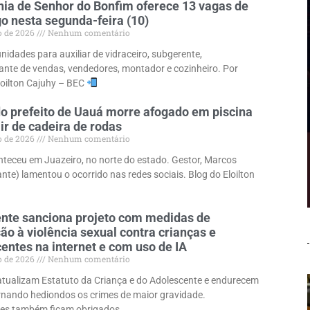
ia de Senhor do Bonfim oferece 13 vagas de
 nesta segunda-feira (10)
o de 2026
Nenhum comentário
nidades para auxiliar de vidraceiro, subgerente,
ante de vendas, vendedores, montador e cozinheiro. Por
loilton Cajuhy – BEC
o prefeito de Uauá morre afogado em piscina
ir de cadeira de rodas
o de 2026
Nenhum comentário
teceu em Juazeiro, no norte do estado. Gestor, Marcos
nte) lamentou o ocorrido nas redes sociais. Blog do Eloilton
nte sanciona projeto com medidas de
ão à violência sexual contra crianças e
entes na internet e com uso de IA
o de 2026
Nenhum comentário
tualizam Estatuto da Criança e do Adolescente e endurecem
rnando hediondos os crimes de maior gravidade.
es também ficam obrigados