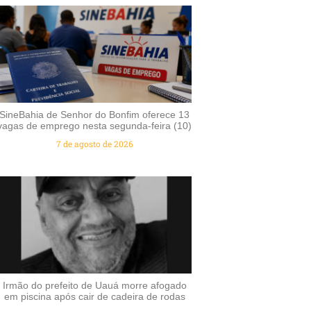
SineBahia de Senhor do Bonfim oferece 13
vagas de emprego nesta segunda-feira (10)
7 de agosto de 2026
Irmão do prefeito de Uauá morre afogado
em piscina após cair de cadeira de rodas