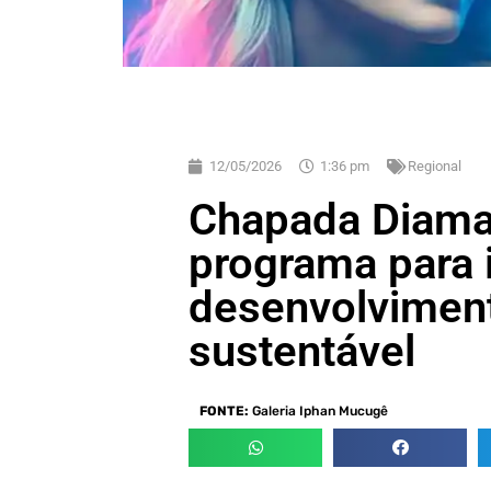
12/05/2026
1:36 pm
Regional
Chapada Diama
programa para 
desenvolvimen
sustentável
FONTE:
Galeria Iphan Mucugê