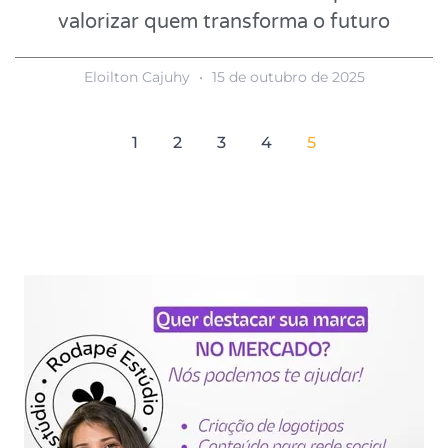
valorizar quem transforma o futuro
Eloilton Cajuhy
15 de outubro de 2025
1
2
3
4
5