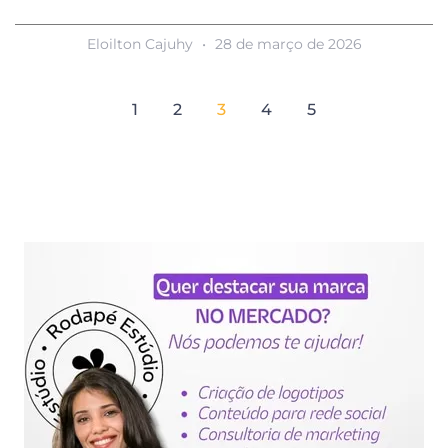
Eloilton Cajuhy
28 de março de 2026
1
2
3
4
5