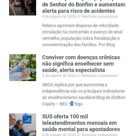
de Senhor do Bonfim e aumentam
alerta para risco de acidentes
6 de agosto de 2026
Nenhum comentário
Relatos apontam disputas de velocidade,
circulação na contramão e avanço de sinal
vermelho; população cobra fiscalização e
conscientização das famílias. Por Blog
Conviver com doenças crônicas
não significa envelhecer sem
saúde, alerta especialista
6 de agosto de 2026
Nenhum comentário
SBGG explica por que autonomia e
independência são os principais indicadores
do envelhecimento saudável Blog do Eloilton
Cajuhy – BEC
Siga
SUS oferta 100 mil
teleatendimentos mensais em
saúde mental para apostadores
6 de agosto de 2026
Nenhum comentário