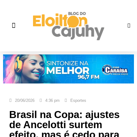
Quem Somos
Gente que faz história
Fale correto
20/06/2026
4:36 pm
Esportes
Brasil na Copa: ajustes
de Ancelotti surtem
efeito, mas é cedo para