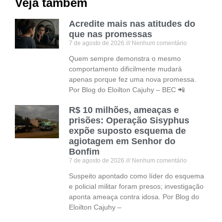
Veja também
Acredite mais nas atitudes do
que nas promessas
7 de agosto de 2026
Nenhum comentário
Quem sempre demonstra o mesmo
comportamento dificilmente mudará
apenas porque fez uma nova promessa.
Por Blog do Eloilton Cajuhy – BEC 📲
R$ 10 milhões, ameaças e
prisões: Operação Sisyphus
expõe suposto esquema de
agiotagem em Senhor do
Bonfim
7 de agosto de 2026
Nenhum comentário
Suspeito apontado como líder do esquema
e policial militar foram presos; investigação
aponta ameaça contra idosa. Por Blog do
Eloilton Cajuhy –