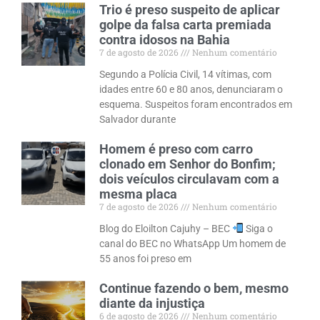
Trio é preso suspeito de aplicar
golpe da falsa carta premiada
contra idosos na Bahia
7 de agosto de 2026
Nenhum comentário
Segundo a Polícia Civil, 14 vítimas, com
idades entre 60 e 80 anos, denunciaram o
esquema. Suspeitos foram encontrados em
Salvador durante
Homem é preso com carro
clonado em Senhor do Bonfim;
dois veículos circulavam com a
mesma placa
7 de agosto de 2026
Nenhum comentário
Blog do Eloilton Cajuhy – BEC
Siga o
canal do BEC no WhatsApp Um homem de
55 anos foi preso em
Continue fazendo o bem, mesmo
diante da injustiça
6 de agosto de 2026
Nenhum comentário