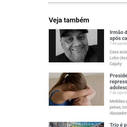
Veja também
Irmão d
após ca
7 de agost
Caso acon
Lobo (Ava
Cajuhy
Preside
repress
adolesc
7 de agost
Medidas a
penas, to
Abusador
Trio é 