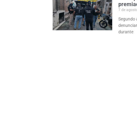
premiad
7 de agost
Segundo a 
denuncia
durante