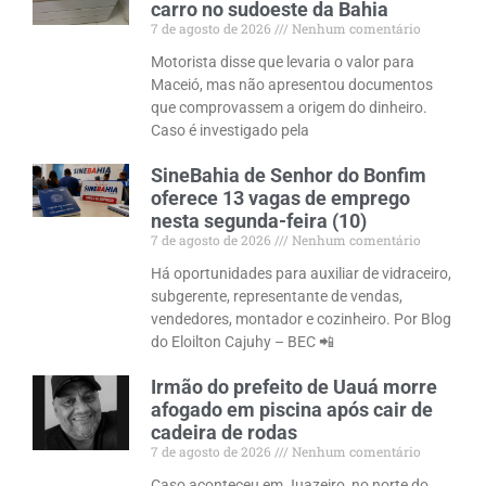
carro no sudoeste da Bahia
7 de agosto de 2026
Nenhum comentário
Motorista disse que levaria o valor para
Maceió, mas não apresentou documentos
que comprovassem a origem do dinheiro.
Caso é investigado pela
SineBahia de Senhor do Bonfim
oferece 13 vagas de emprego
nesta segunda-feira (10)
7 de agosto de 2026
Nenhum comentário
Há oportunidades para auxiliar de vidraceiro,
subgerente, representante de vendas,
vendedores, montador e cozinheiro. Por Blog
do Eloilton Cajuhy – BEC 📲
Irmão do prefeito de Uauá morre
afogado em piscina após cair de
cadeira de rodas
7 de agosto de 2026
Nenhum comentário
Caso aconteceu em Juazeiro, no norte do