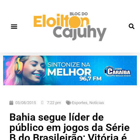
Quem Somos
Gente que faz história
Fale correto
03/08/2015
7:22 pm
Esportes
,
Notícias
Bahia segue líder de
público em jogos da Série
B do Brasileirão; Vitória é