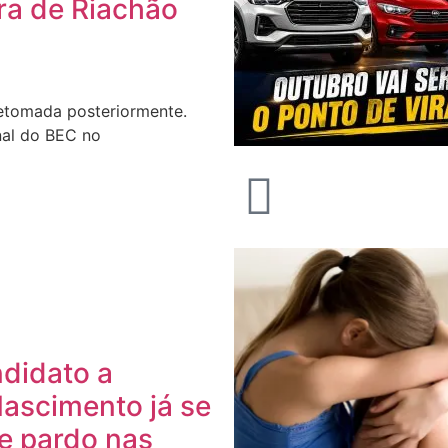
ra de Riachão
retomada posteriormente.
nal do BEC no
ndidato a
Nascimento já se
e pardo nas