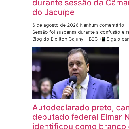
durante sessão da Câma
do Jacuípe
6 de agosto de 2026
Nenhum comentário
Sessão foi suspensa durante a confusão e 
Blog do Eloilton Cajuhy – BEC 📲 Siga o ca
Autodeclarado preto, ca
deputado federal Elmar 
identificou como branco 