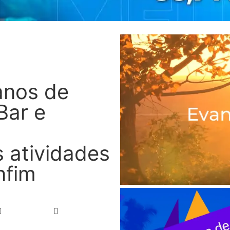
anos de
Bar e
 atividades
nfim