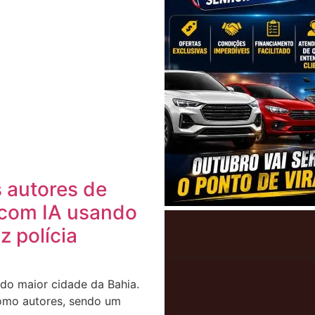
 autores de
 com IA usando
z polícia
do maior cidade da Bahia.
 como autores, sendo um