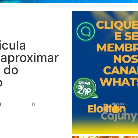
icula
 aproximar
e do
o