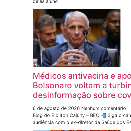
deles aluno
Médicos antivacina e ap
Bolsonaro voltam a turbi
desinformação sobre cov
6 de agosto de 2026
Nenhum comentário
Blog do Eloilton Cajuhy – BEC
Siga o ca
audiência com o ex-diretor de Saúde dos E