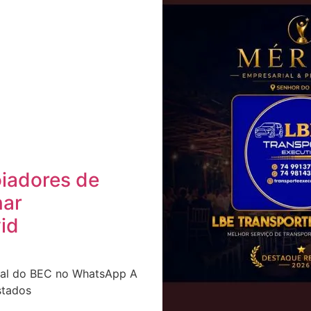
oiadores de
nar
id
nal do BEC no WhatsApp A
stados