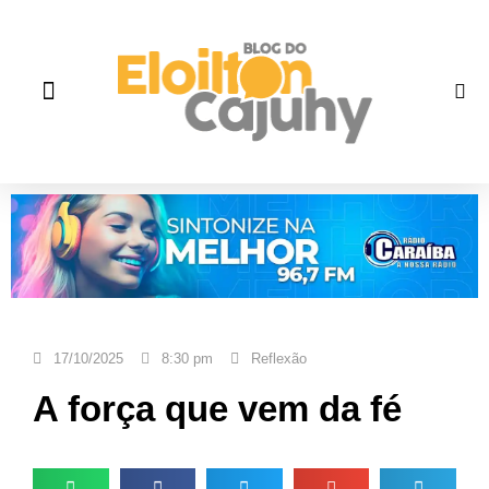
Quem Somos
Gente que faz história
Fale correto
17/10/2025
8:30 pm
Reflexão
A força que vem da fé