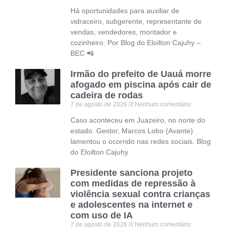
Há oportunidades para auxiliar de
vidraceiro, subgerente, representante de
vendas, vendedores, montador e
cozinheiro. Por Blog do Eloilton Cajuhy –
BEC 📲
Irmão do prefeito de Uauá morre
afogado em piscina após cair de
cadeira de rodas
7 de agosto de 2026
Nenhum comentário
Caso aconteceu em Juazeiro, no norte do
estado. Gestor, Marcos Lobo (Avante)
lamentou o ocorrido nas redes sociais. Blog
do Eloilton Cajuhy
Presidente sanciona projeto
com medidas de repressão à
violência sexual contra crianças
e adolescentes na internet e
com uso de IA
7 de agosto de 2026
Nenhum comentário