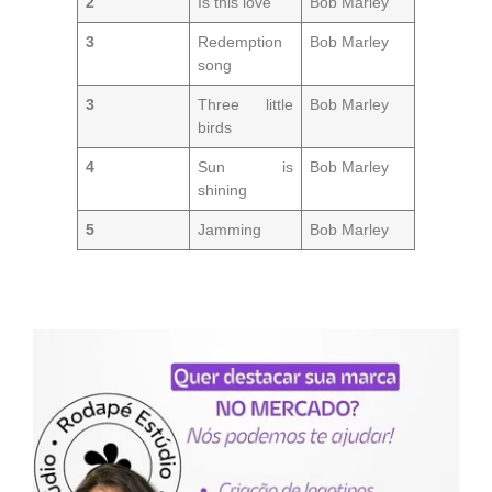
2
Is this love
Bob Marley
3
Redemption
Bob Marley
song
3
Three little
Bob Marley
birds
4
Sun is
Bob Marley
shining
5
Jamming
Bob Marley