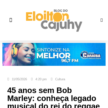
Quem Somos
Gente que faz história
Fale correto
11/05/2026
4:20 pm
Cultura
45 anos sem Bob
Marley: conheça legado
musical do rei do reggae