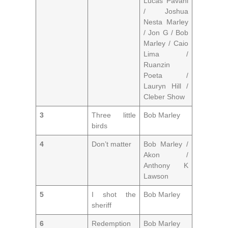
Lucas Pavani
/ Joshua
Nesta Marley
/ Jon G / Bob
Marley / Caio
Lima /
Ruanzin
Poeta /
Lauryn Hill /
Cleber Show
3
Three little
Bob Marley
birds
4
Don’t matter
Bob Marley /
Akon /
Anthony K
Lawson
5
I shot the
Bob Marley
sheriff
6
Redemption
Bob Marley