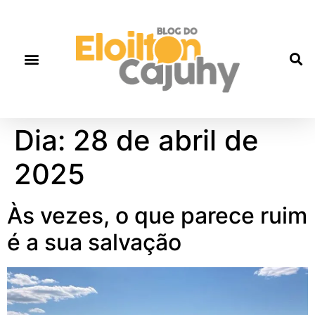
Quem Somos
Gente que faz história
Fale correto
Dia:
28 de abril de
2025
Às vezes, o que parece ruim
é a sua salvação