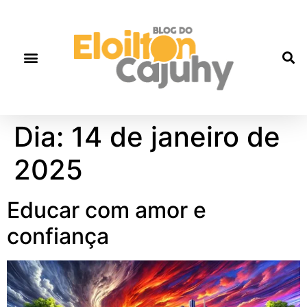
Quem Somos
Gente que faz história
Fale correto
Dia:
14 de janeiro de
2025
Educar com amor e
confiança